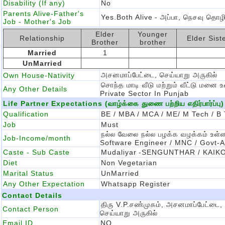
Disability (If any)
No
Parents Alive-Father's
Yes.Both Alive
- அப்பா, நெசவு தொழி
Job - Mother's Job
Elder
Younger
Relationship
Elder Sist
Brother
brother
Married
1
UnMarried
அசனமாப்பேட்டை, செய்யாறு அருகில்
Own House-Nativity
சொந்த மாடி வீடு மற்றும் வீட்டு ம
Any Other Details
Private Sector In Punjab
Life Partner Expectations (வாழ்க்கை துணை பற்றிய எதிர்பார்ப்பு)
Qualification
BE / MBA / MCA / ME/ M Tech / B
Job
Must
நல்ல வேலை நல்ல பழக்க வழக்கம் உள
Job-Income/month
Software Engineer / MNC / Govt-
Caste - Sub Caste
Mudaliyar
-SENGUNTHAR / KAIK
Diet
Non Vegetarian
Marital Status
UnMarried
Any Other Expectation
Whatsapp Register
Contact Details
திரு V.P.சண்முகம், அசனமாப்பேட்டை,
Contact Person
செய்யாறு அருகில்
Email ID.
NO