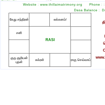
Website : www.thillaimatrimony.org
Phone :
:
Dasa Balance :
D
கேது சந்திரன்
லக்கனம்/
த
சனி
RASI
ச
C
www.T
குரு சூரியன்
சுக்ரன்
ராகு செவ்வாய்
புதன்