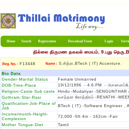
Home
Search
Registration
Download Form
Login
Servi
தில்லை திருமண தகவல் மையம், 9.புது தெரு,
S.சித்ரா,BTech ( IT) Accenture.
F13448
Name :
Reg. No. :
Bio Data
Gender-Marital Status
Female
Unmarried
19/12/1996
- 4:6:PM
- அசனமாப்பே
DOB-Time-Place
Religion-Caste-Sub caste
Hindu
-Mudaliyar
-SENGUNTHAR 
வசந்தரா கோத்திரம்
-REVATHI
-MEE
Gothram-Star-Rasi
Qualification-Job-Place of
BTech ( IT)
-software Engineer , 
Job
Income/month-Height-
72,000
-5ft 4in - 162cm
-Fair
Complexion
Mother Tongue-Diet
Tamil