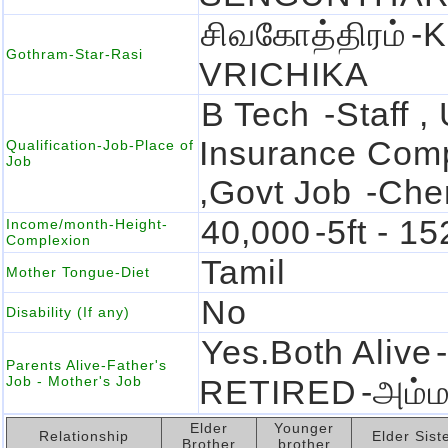
சிவகோத்திரம்
-
Gothram-Star-Rasi
VRICHIKA
B Tech
-staff ,
Insurance Com
Qualification-Job-Place of
Job
,govt Job
-Che
40,000
-5ft - 1
Income/month-Height-
Complexion
Tamil
Mother Tongue-Diet
No
Disability (If any)
Yes.Both Alive
Parents Alive-Father's
Job - Mother's Job
RETIRED
-அம்ம
Elder
Younger
Relationship
Elder Sist
Brother
brother