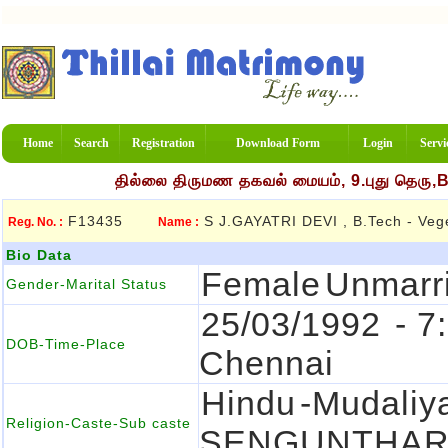
Home
Search
Registration
Download Form
Login
Servi
தில்லை திருமண தகவல் மையம், 9.புது தெரு,
F13435
S J.GAYATRI DEVI , B.Tech - Veg
Reg. No. :
Name :
Bio Data
Female
Unmarr
Gender-Marital Status
25/03/1992
- 7
DOB-Time-Place
Chennai
Hindu
-Mudaliy
Religion-Caste-Sub caste
SENGUNTHAR 