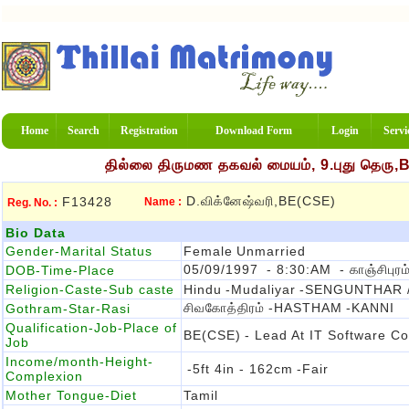
Home
Search
Registration
Download Form
Login
Servi
தில்லை திருமண தகவல் மையம், 9.புது தெரு,
D.விக்னேஷ்வரி,BE(CSE)
F13428
Name :
Reg. No. :
Bio Data
Gender-Marital Status
Female
Unmarried
05/09/1997
- 8:30:AM
- காஞ்சிபுரம
DOB-Time-Place
Religion-Caste-Sub caste
Hindu
-Mudaliyar
-SENGUNTHAR 
சிவகோத்திரம்
-HASTHAM
-KANNI
Gothram-Star-Rasi
Qualification-Job-Place of
BE(CSE)
- Lead At IT Software 
Job
Income/month-Height-
-5ft 4in - 162cm
-Fair
Complexion
Mother Tongue-Diet
Tamil