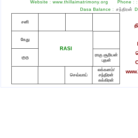
Website : www.thillaimatrimony.org
Phone :
:
Dasa Balance :
சந்திரன்
சனி
த
கேது
RASI
ச
ராகு சூரியன்
குரு
புதன்
C
லக்கனம்/
www.T
செவ்வாய்
சந்திரன்
சுக்கிரன்