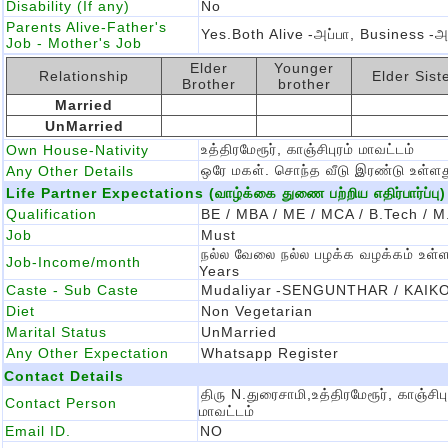
Disability (If any)
No
Parents Alive-Father's
Yes.Both Alive
-அப்பா, Business
-அ
Job - Mother's Job
Elder
Younger
Relationship
Elder Sist
Brother
brother
Married
UnMarried
உத்திரமேரூர், காஞ்சிபுரம் மாவட்டம்
Own House-Nativity
ஒரே மகள். சொந்த வீடு இரண்டு உள்ளத
Any Other Details
Life Partner Expectations (வாழ்க்கை துணை பற்றிய எதிர்பார்ப்பு)
Qualification
BE / MBA / ME / MCA / B.Tech / M
Job
Must
நல்ல வேலை நல்ல பழக்க வழக்கம் உள
Job-Income/month
Years
Caste - Sub Caste
Mudaliyar
-SENGUNTHAR / KAIK
Diet
Non Vegetarian
Marital Status
UnMarried
Any Other Expectation
Whatsapp Register
Contact Details
திரு N.துரைசாமி,உத்திரமேரூர், காஞ்சிபு
Contact Person
மாவட்டம்
Email ID.
NO