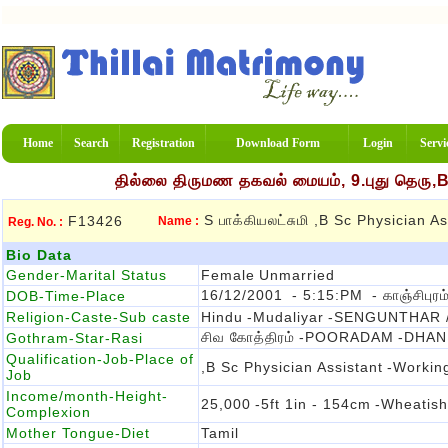
Home
Search
Registration
Download Form
Login
Servi
தில்லை திருமண தகவல் மையம், 9.புது தெரு,
S பாக்கியலட்சுமி ,B Sc Physician As
F13426
Name :
Reg. No. :
Bio Data
Gender-Marital Status
Female
Unmarried
16/12/2001
- 5:15:PM
- காஞ்சிபுரம
DOB-Time-Place
Religion-Caste-Sub caste
Hindu
-Mudaliyar
-SENGUNTHAR 
சிவ கோத்திரம்
-POORADAM
-DHA
Gothram-Star-Rasi
Qualification-Job-Place of
,B Sc Physician Assistant
-workin
Job
Income/month-Height-
25,000
-5ft 1in - 154cm
-Wheatish
Complexion
Mother Tongue-Diet
Tamil