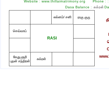
Website : www.thillaimatrimony.org
Phone :
:
Dasa Balance :
சுக்ரன்
D
லக்னம்/ சனி
ராகு குரு
த
செவ்வாய்
RASI
ச
C
www.T
கேது,சூரி
சுக்ரன்
புதன் சந்திரன்