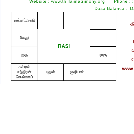
Website : www.thillaimatrimony.org
Phone :
:
Dasa Balance :
D
லக்னம்/சனி
த
கேது
RASI
ச
குரு
ராகு
C
சுக்ரன்
www.T
சந்திரன்
புதன்
சூரியன்
செவ்வாய்