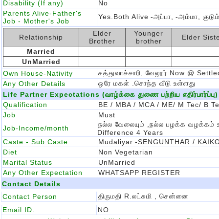
Disability (If any)
No
Parents Alive-Father's
Yes.Both Alive
-அப்பா,
-அம்மா, குடு
Job - Mother's Job
Elder
Younger
Relationship
Elder Sist
Brother
brother
Married
UnMarried
சத்துவாச்சாரி, வேலூர் Now @ Sett
Own House-Nativity
ஒரே மகள் .சொந்த வீடு உள்ளது
Any Other Details
Life Partner Expectations (வாழ்க்கை துணை பற்றிய எதிர்பார்ப்பு)
Qualification
BE / MBA / MCA / ME/ M Tec/ B T
Job
Must
நல்ல வேலையும் ,நல்ல பழக்க வழக்கம
Job-Income/month
Difference 4 Years
Caste - Sub Caste
Mudaliyar
-SENGUNTHAR / KAIK
Diet
Non Vegetarian
Marital Status
UnMarried
Any Other Expectation
WHATSAPP REGISTER
Contact Details
திருமதி R.லட்சுமி , சென்னை
Contact Person
Email ID.
NO