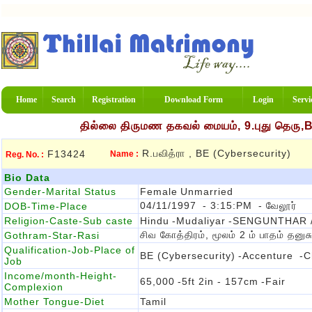
Home
Search
Registration
Download Form
Login
Servi
தில்லை திருமண தகவல் மையம், 9.புது தெரு,
R.பவித்ரா , BE (cybersecurity)
F13424
Name :
Reg. No. :
Bio Data
Gender-Marital Status
Female
Unmarried
04/11/1997
- 3:15:PM
- வேலூர்
DOB-Time-Place
Religion-Caste-Sub caste
Hindu
-Mudaliyar
-SENGUNTHAR 
சிவ கோத்திரம், மூலம் 2 ம் பாதம் தனுசு
Gothram-Star-Rasi
Qualification-Job-Place of
BE (cybersecurity)
-Accenture
-C
Job
Income/month-Height-
65,000
-5ft 2in - 157cm
-Fair
Complexion
Mother Tongue-Diet
Tamil