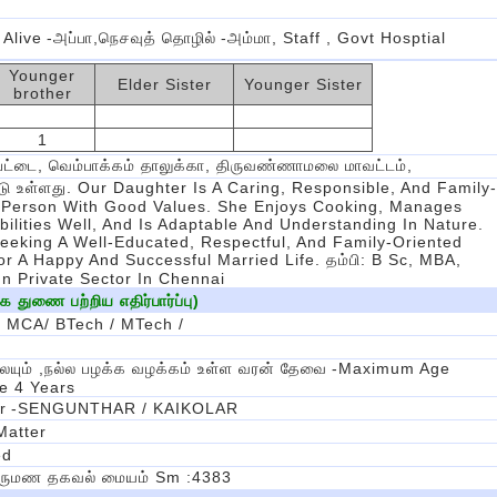
 Alive
-அப்பா,நெசவுத் தொழில்
-அம்மா, Staff , Govt Hosptial
Younger
Elder Sister
Younger Sister
brother
1
்டை, வெம்பாக்கம் தாலுக்கா, திருவண்ணாமலை மாவட்டம்,
டு உள்ளது. Our Daughter Is A Caring, Responsible, And Family-
 Person With Good Values. She Enjoys Cooking, Manages
ilities Well, And Is Adaptable And Understanding In Nature.
eeking A Well-Educated, Respectful, And Family-Oriented
r A Happy And Successful Married Life. தம்பி: B Sc, MBA,
In Private Sector In Chennai
துணை பற்றிய எதிர்பார்ப்பு)
 MCA/ BTech / MTech /
ையும் ,நல்ல பழக்க வழக்கம் உள்ள வரன் தேவை
-maximum Age
ce 4 Years
r
-SENGUNTHAR / KAIKOLAR
Matter
ed
ிருமண தகவல் மையம் Sm :4383