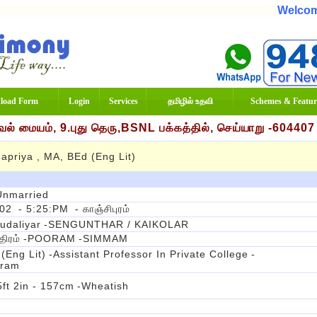
Welcome T
load Form
Login
Services
தமிழில் உதவி
Schemes & Featur
் மையம், 9.புது தெரு,BSNL பக்கத்தில், செய்யாறு -60440
priya , MA, BEd (Eng Lit)
Unmarried
002
- 5:25:PM
- காஞ்சிபுரம்
udaliyar
-SENGUNTHAR / KAIKOLAR
திரம்
-POORAM
-SIMMAM
(Eng Lit)
-Assistant Professor In Private College
-
uram
5ft 2in - 157cm
-Wheatish