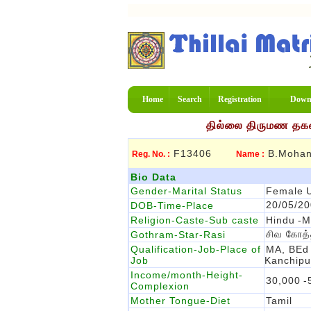
Home
Search
Registration
Down
தில்லை திருமண தகவல
F13406
B.Mohana
Reg. No. :
Name :
Bio Data
Gender-Marital Status
Female
20/05/2
DOB-Time-Place
Religion-Caste-Sub caste
Hindu
-M
சிவ கோத்
Gothram-Star-Rasi
Qualification-Job-Place of
MA, BEd 
Job
Kanchip
Income/month-Height-
30,000
-
Complexion
Mother Tongue-Diet
Tamil