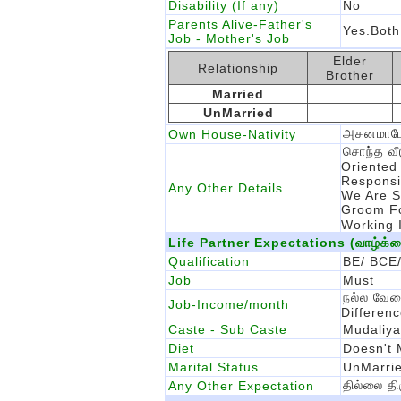
Disability (If any)
No
Parents Alive-Father's
Yes.Both
Job - Mother's Job
Elder
Relationship
Brother
Married
UnMarried
அசனமாபேட
Own House-Nativity
சொந்த வீ
Oriented
Responsib
Any Other Details
We Are S
Groom Fo
Working 
Life Partner Expectations (வாழ்க்கை 
Qualification
BE/ BCE/
Job
Must
நல்ல வேல
Job-Income/month
Differen
Caste - Sub Caste
Mudaliya
Diet
Doesn't 
Marital Status
UnMarri
தில்லை த
Any Other Expectation